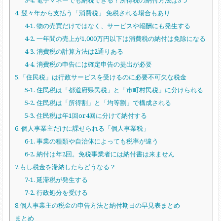
3-4. 電子マネーでも納税できる！所得税の納付方法は3つ
4. 翌々年から支払う「消費税」 免税される場合もあり
4-1. 物の売買だけではなく、サービスや報酬にも発生する
4-2. 一年間の売上が1,000万円以下は消費税の納付は免除になる
4-3. 消費税の計算方法は2通りある
4-4. 消費税の申告には確定申告の提出が必要
5.「住民税」は行政サービスを受けるのに必要不可欠な税金
5-1. 住民税は「都道府県民税」と「市町村民税」に分けられる
5-2. 住民税は「所得割」と「均等割」で構成される
5-3. 住民税は年1回or4回に分けて納付する
6. 個人事業主だけに課せられる「個人事業税」
6-1. 事業の種類や自治体によっても税率が違う
6-2. 納付は年2回。免税事業者には納付書は来ません
7.もし税金を滞納したらどうなる？
7-1. 延滞税が発生する
7-2. 行政処分を受ける
8.個人事業主の税金の申告方法と納付期日の早見表まとめ
まとめ