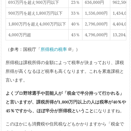
695万円を超え900万円以下
23％
636,000円
962,500
900万円を超え1,800万円以下
33％
1,536,000円
1,434,0
1,800万円を超え4,000万円以下
40％
2,796,000円
4,404,0
4,000万円超
45％
4,796,000円
13,204,
（参考：国税庁「
所得税の税率
」）
所得税は課税所得の金額によって税率が決まっており、課税
所得が高くなるほど税率も高くなります。これを累進課税と
言います。
よくプロ野球選手や芸能人が「税金で半分持って行かれる」
と言いますが、課税所得が1,800万円以上の人は税率が40％や
45％ですから、ほぼ半分が所得税ということ
になりますね。
このほかにも消費税や住民税などもかかりますから「税金で