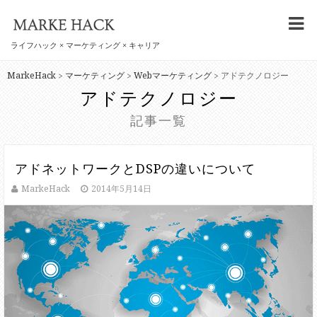
ライフハック × マーケティング × キャリア
MarkeHack
マーケティング
Webマーケティング
アドテクノロジー
>
>
>
アドテクノロジー
記事一覧
アドネットワークとDSPの違いについて
MarkeHack
2014年5月14日