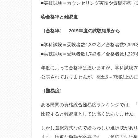
■実技試験＝カウンセリング実技や質疑応答（3
④合格率と難易度
［合格率］ 2015年度の試験結果から
■学科試験＝受験者数4,382名／合格者数3,359
■実技試験＝受験者数1,743名／合格者数1,229
年度によって合格率は違いますが、学科試験70
公表されておりませんが、概ね6～7割以上の
［難易度］
ある民間の資格総合難易度ランキングでは、「
比較すると難易度としては高くはありません。
しかし選択方式なので紛らわしい選択肢があり
ます。地道な勉強が必要です。（勉強方法は後