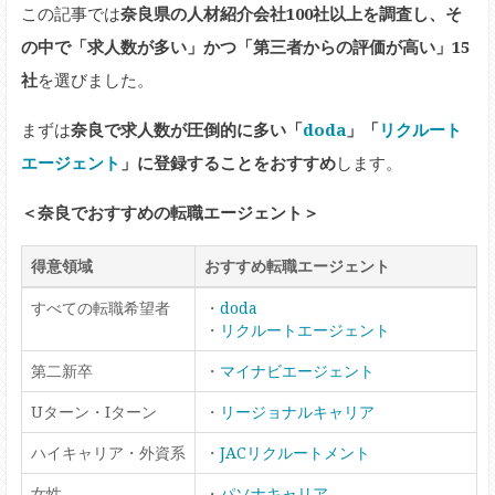
この記事では
奈良県の人材紹介会社100社以上を調査し、そ
の中で「求人数が多い」かつ「第三者からの評価が高い」15
社
を選びました。
まずは
奈良で求人数が圧倒的に多い「
doda
」「
リクルート
エージェント
」に登録することをおすすめ
します。
＜奈良でおすすめの転職エージェント＞
得意領域
おすすめ転職エージェント
すべての転職希望者
・
doda
・
リクルートエージェント
第二新卒
・
マイナビエージェント
Uターン・Iターン
・
リージョナルキャリア
ハイキャリア・外資系
・
JACリクルートメント
女性
・
パソナキャリア