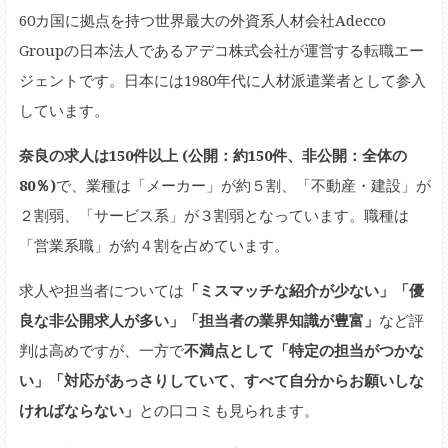
60カ国に拠点を持つ世界最大の外資系人材会社Adecco
Groupの日本法人であるアデコ株式会社が運営する転職エー
ジェントです。日本には1980年代に人材派遣業者として参入
しています。
奈良の求人は150件以上 (公開：約150件、非公開：全体の
80％)
で、業種は「メーカー」が約５割、「不動産・建設」が
２割弱、「サービス系」が３割弱となっています。職種は
「営業系職」が約４割を占めています。
求人や担当者については
「ミスマッチな紹介が少ない」「優
良な非公開求人が多い」「担当者の業界知識が豊富」
など評
判は高めですが、一方で
不満点として「特定の担当がつかな
い」「対応があっさりしていて、すべて自分からお願いしな
ければならない」
との口コミも見られます。