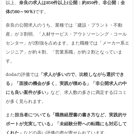
以上、
奈良の求人は850件以上(公開：約850件、非公開：全
体の80～90％)
です。
奈良の公開求人のうち、業種では「建設・プラント・不動
産」が３割弱、「人材サービス・アウトソーシング・コール
センター」が2割強を占めます。また職種では「メーカー系エ
ンジニア」が約４割、「営業系職」が約２割となっていま
す。
dodaの評価では
「求人が多いので、比較しながら選択でき
る」「面接の機会が多く、実践が積める」「非公開求人の中
にも良い案件が多い」
など、求人数の多さに満足する口コミ
が多く見られます。
また
担当者についても「職務経歴書の書き方など、実践的サ
ポートが充実している」「未経験分野への転職にも対応して
くれた」
などの高い評価の声が寄せられています。