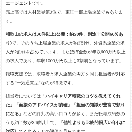
エージェント
です。
売上高では人材業界第3位で、東証一部上場企業でもありま
す。
和歌山の求人は50件以上(公開：約50件、別途非公開60％あ
り)
で、そのうち上場企業の求人が約3割弱、外資系企業の求
人が2割弱を占めています。またほぼ全数が年収600万円以上
の求人であり、年収1000万円以上も3割弱となっています。
転職支援では、求職者と求人企業の両方を同じ担当者が対応
する“一気通貫型”なのが特徴です。
担当者については
「ハイキャリア転職のコツを教えてくれ
た」「面接のアドバイスが的確」「担当の知識が豊富で頼り
になる」
などの評判の高い口コミが多く、また転職成約数の
うち約半数が35歳以上で、
「他社よりも比較的幅広い年代に
対応してくれる」
との評価も見られます。