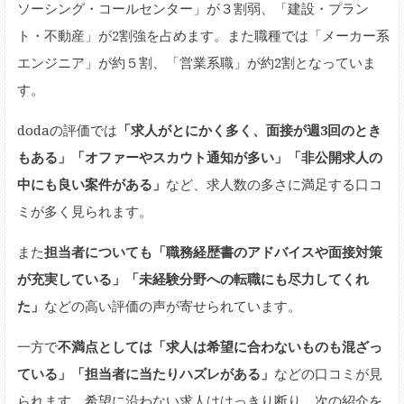
ソーシング・コールセンター」が３割弱、「建設・プラン
ト・不動産」が2割強を占めます。また職種では「メーカー系
エンジニア」が約５割、「営業系職」が約2割となっていま
す。
dodaの評価では
「求人がとにかく多く、面接が週3回のとき
もある」「オファーやスカウト通知が多い」「非公開求人の
中にも良い案件がある」
など、求人数の多さに満足する口コ
ミが多く見られます。
また
担当者についても「職務経歴書のアドバイスや面接対策
が充実している」「未経験分野への転職にも尽力してくれ
た」
などの高い評価の声が寄せられています。
一方で
不満点としては「求人は希望に合わないものも混ざっ
ている」「担当者に当たりハズレがある」
などの口コミが見
られます。希望に沿わない求人ははっきり断り、次の紹介を