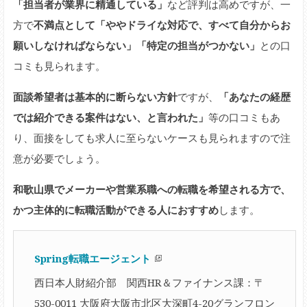
「担当者が業界に精通している」
など評判は高めですが、一
方で
不満点として「ややドライな対応で、すべて自分からお
願いしなければならない」「特定の担当がつかない」
との口
コミも見られます。
面談希望者は基本的に断らない方針
ですが、
「あなたの経歴
では紹介できる案件はない、と言われた」
等の口コミもあ
り、面接をしても求人に至らないケースも見られますので注
意が必要でしょう。
和歌山県でメーカーや営業系職への転職を希望される方で、
かつ主体的に転職活動ができる人におすすめ
します。
Spring転職エージェント
西日本人財紹介部 関西HR＆ファイナンス課：〒
530-0011 大阪府大阪市北区大深町4-20グランフロン