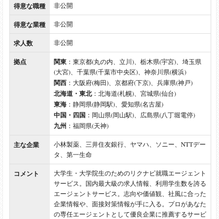
得意な職種
非公開
得意な業種
非公開
求人数
非公開
拠点
関東
：東京都(丸の内、立川)、栃木県(宇宮)、埼玉県
(大宮)、千葉県(千葉市中央区)、神奈川県(横浜)
関西
：大阪府(梅田)、京都府(下京)、兵庫県(神戸)
北海道・東北
：北海道(札幌)、宮城県(仙台)
東海
：静岡県(静岡駅)、愛知県(名古屋)
中国・四国
：岡山県(岡山駅)、広島県(八丁堀電停)
九州
：福岡県(天神)
主な企業
小林製薬、三井住友銀行、ヤマハ、ソニー、NTTデー
タ、第一生命
コメント
大学生・大学院生のためのリクナビ就職エージェント
サービス。国内最大級の求人情報、利用学生数を誇る
エージェントサービス。志向や価値観、社風に合った
企業情報や、面接対策情報が手に入る。プロがあなた
の専任エージェントとして優良企業に推薦するサービ