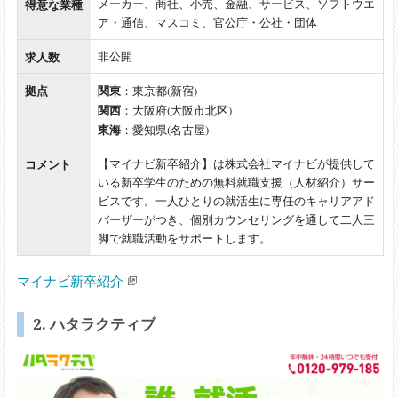
得意な業種
メーカー、商社、小売、金融、サービス、ソフトウエ
ア・通信、マスコミ、官公庁・公社・団体
求人数
非公開
拠点
関東
：東京都(新宿)
関西
：大阪府(大阪市北区)
東海
：愛知県(名古屋)
コメント
【マイナビ新卒紹介】は株式会社マイナビが提供して
いる新卒学生のための無料就職支援（人材紹介）サー
ビスです。一人ひとりの就活生に専任のキャリアアド
バーザーがつき、個別カウンセリングを通して二人三
脚で就職活動をサポートします。
マイナビ新卒紹介
2. ハタラクティブ