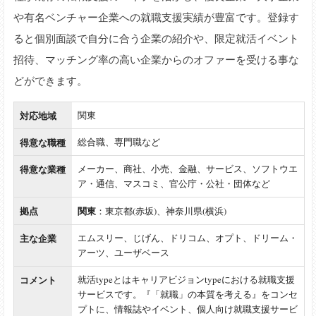
や有名ベンチャー企業への就職支援実績が豊富です。登録す
ると個別面談で自分に合う企業の紹介や、限定就活イベント
招待、マッチング率の高い企業からのオファーを受ける事な
どができます。
対応地域
関東
得意な職種
総合職、専門職など
得意な業種
メーカー、商社、小売、金融、サービス、ソフトウエ
ア・通信、マスコミ、官公庁・公社・団体など
拠点
関東
：東京都(赤坂)、神奈川県(横浜)
主な企業
エムスリー、じげん、ドリコム、オプト、ドリーム・
アーツ、ユーザベース
コメント
就活typeとはキャリアビジョンtypeにおける就職支援
サービスです。『「就職」の本質を考える』をコンセ
プトに、情報誌やイベント、個人向け就職支援サービ