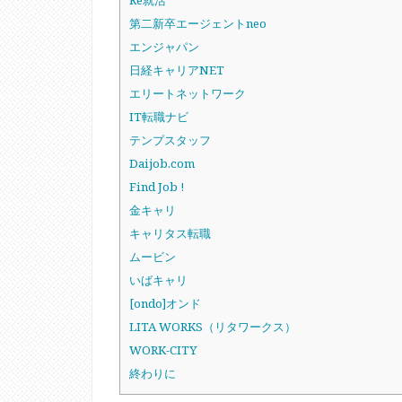
Re就活
第二新卒エージェントneo
エンジャパン
日経キャリアNET
エリートネットワーク
IT転職ナビ
テンプスタッフ
Daijob.com
Find Job !
金キャリ
キャリタス転職
ムービン
いばキャリ
[ondo]オンド
LITA WORKS（リタワークス）
WORK-CITY
終わりに