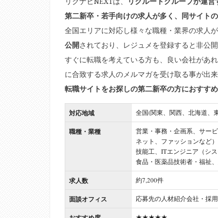
リクナビNEXTは、
リクルートグループが運営
第二新卒・若手向けの求人が多く、同サイトの
全国エリアに対応し様々な職種・業界の求人が
公開
されており、レジュメを登録すると非公開
すぐに転職を考えている方も、良い会社があれ
に合致する求人のメルマガを受け取る事が出来
転職サイトをお探しの第二新卒の方におすすめ
対応地域
全国(関東、関西、北海道、
職種・業種
営業・事務・企画系、サービ
ネット、ファッションなど）
技能工、ITエンジニア（シ
食品・医薬品技術者・福祉、
求人数
約7,200件
面談オフィス
応募先の人材紹介会社・採用
おすすめ度
★★★★★